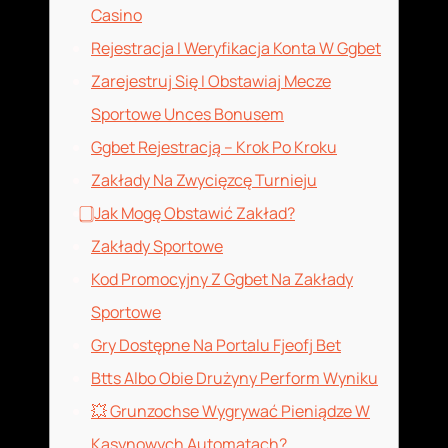
Casino
Rejestracja I Weryfikacja Konta W Ggbet
Zarejestruj Się I Obstawiaj Mecze
Sportowe Unces Bonusem
Ggbet Rejestracją – Krok Po Kroku
Zakłady Na Zwycięzcę Turnieju
⃣ Jak Mogę Obstawić Zakład?
Zakłady Sportowe
Kod Promocyjny Z Ggbet Na Zakłady
Sportowe
Gry Dostępne Na Portalu Fjeofj Bet
Btts Albo Obie Drużyny Perform Wyniku
💥 Grunzochse Wygrywać Pieniądze W
Kasynowych Automatach?