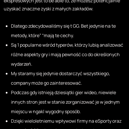
ekspresowych jest to be able to, że możesz potencjalnie
uzyskać znaczne zyski z małych zakładów.
Dlatego zdecydowaliśmy się t GG. Bet jedynie na te
metody, które” “mają te cechy.
Są 1 popularne wśród typerów, którzy lubią analizować
różne aspekty gry i mają pewność co do określonych
wydarzeń.
My staramy się jedynie dostarczyć wszystkiego,
company może go zainteresować.
Podczas gdy istnieją dziesiątki gier wideo, niewiele
innych stron jest w stanie zorganizować je w jednym
miejscu w ngakl wygodny sposób.
Dzięki wieloletniemu wpływowi firmy na eSporty oraz