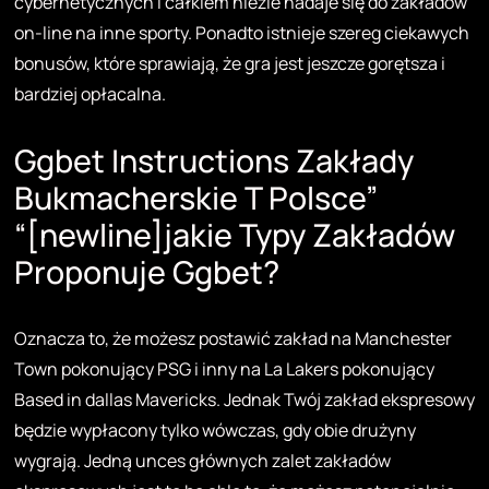
cybernetycznych i całkiem nieźle nadaje się do zakładów
on-line na inne sporty. Ponadto istnieje szereg ciekawych
bonusów, które sprawiają, że gra jest jeszcze gorętsza i
bardziej opłacalna.
Ggbet Instructions Zakłady
Bukmacherskie T Polsce”
“[newline]jakie Typy Zakładów
Proponuje Ggbet?
Oznacza to, że możesz postawić zakład na Manchester
Town pokonujący PSG i inny na La Lakers pokonujący
Based in dallas Mavericks. Jednak Twój zakład ekspresowy
będzie wypłacony tylko wówczas, gdy obie drużyny
wygrają. Jedną unces głównych zalet zakładów