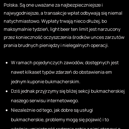
Polska. Są one uważane za najbezpieczniejsze i
najwygodniejsze, a transakcje wpłat odbywają się niemal
natychmiastowo. Wypłaty trwają nieco dłużej, bo
maksymalnie tydzień, light beer ten limit jest narzucony
przez konieczność oczyszczenia środków unces zarzutów
prania brudnych pieniędzy i nielegalnych operacji.
W ramach pojedynczych zawodów, dostępnych jest
nawet kilkaset typów zdarzeń do obstawienia em
jednym kuponie bukmacherskim.
Dziś jednak przyjrzymy się bliżej sekcji bukmacherskiej
naszego serwisu internetowego.
Niezależnie od tego, jak dobre są usługi
bukmacherskie, problemy mogą się pojawić i to