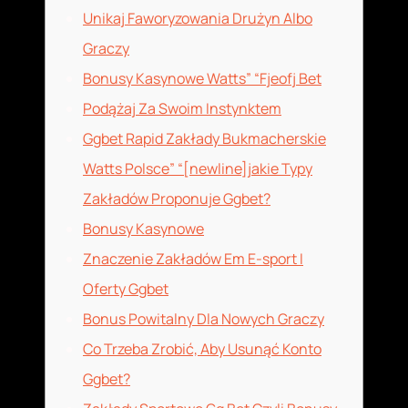
Unikaj Faworyzowania Drużyn Albo
Graczy
Bonusy Kasynowe Watts” “Fjeofj Bet
Podążaj Za Swoim Instynktem
Ggbet Rapid Zakłady Bukmacherskie
Watts Polsce” “[newline]jakie Typy
Zakładów Proponuje Ggbet?
Bonusy Kasynowe
Znaczenie Zakładów Em E-sport I
Oferty Ggbet
Bonus Powitalny Dla Nowych Graczy
Co Trzeba Zrobić, Aby Usunąć Konto
Ggbet?