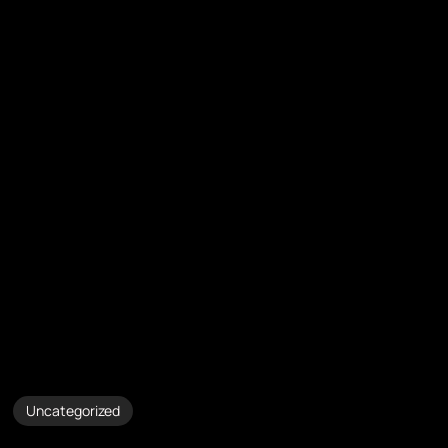
Uncategorized