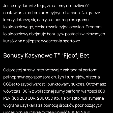
Jesteśmy dumni z tego, że dajemy ci możliwość
obstawiania po konkurencyjnych kursach. Na graczy,
którzy dołączą się carry out naszego programu
lojalnościowego, czeka rewelacyjna ocasion. Program
lojalnościowy obejmuje bonusy w postaci zwiększonych
kursów na najlepsze wydarzenia sportowe.
Bonusy Kasynowe T” “Fjeofj Bet
Od prostej strony internetowej z zakładami perform
pełnoprawnego sponsora drużyn i turniejów, historia
GGBet to szybki wzrost i punktowany sukces. Otrzymasz
wówczas 100% z wpłaconej sumy perform wartości 800
PLN (lub 200 EUR, 200 USD itp. ). Ponadto maksymalna
wygrana uzyskana za pomocą środków pochodzących
unces bonusu także może wynieść 800 PLN lub