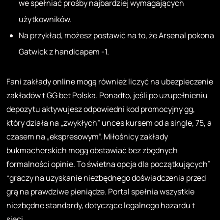
we spełniać prośby najbardziej wymagających
użytkowników.
Na przykład, możesz postawić na to, że Arsenal pokona
Gatwick z handicapem -1.
Fani zakłady online mogą również liczyć na ubezpieczenie
zakładów t GG bet Polska. Ponadto, jeśli po uzupełnieniu
depozytu aktywujesz odpowiedni kod promocyjny gg,
który działa na „zwykłych” unces kursem od a single, 75, a
czasem na „ekspresowym”. Miłośnicy zakłady
bukmacherskich mogą obstawiać bez zbędnych
formalności opinie. To świetna opcja dla początkujących”
“graczy na uzyskanie niezbędnego doświadczenia przed
grą na prawdziwe pieniądze. Portal spełnia wszystkie
niezbędne standardy, dotyczące legalnego hazardu t
sieci.