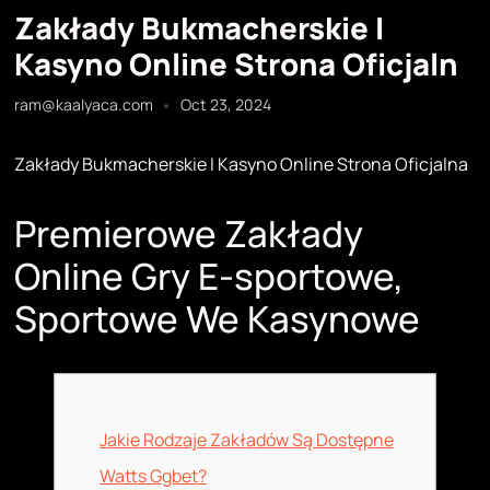
Zakłady Bukmacherskie I
Kasyno Online Strona Oficjaln
ram@kaalyaca.com
Oct 23, 2024
Zakłady Bukmacherskie I Kasyno Online Strona Oficjalna
Premierowe Zakłady
Online Gry E-sportowe,
Sportowe We Kasynowe
Content
Jakie Rodzaje Zakładów Są Dostępne
Watts Ggbet?