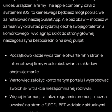
unces urządzenia firmy The apple company, czyli z
systemem iOS, to keineswegs będziesz mógł pobrać we
zainstalować naszej GGBet App. Ale bez obaw — możesz w
zamian wykorzystać przydatną cechę swojego telefonu
komórkowego i wyciągnąć skrót do strony głównej
naszego kasyna bezpośrednio na swój pulpit.
Początkowo każde wydarzenie otwarte mhh stronie
internetowej firmy w celu obstawiania zakładów
obejmuje marżę.
Warto więc założyć konto na tym portalu i wypróbować
swoich sił w trakcie niezapomnianej rozrywki.
Więcej informacji, a także regulamin promocji, można
uzyskać na stronie FJEOFJ. BET w dziale z aktualnymi