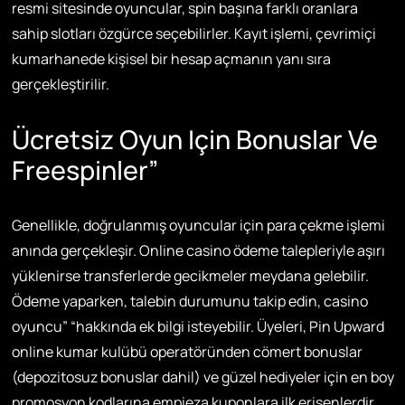
resmi sitesinde oyuncular, spin başına farklı oranlara
sahip slotları özgürce seçebilirler. Kayıt işlemi, çevrimiçi
kumarhanede kişisel bir hesap açmanın yanı sıra
gerçekleştirilir.
Ücretsiz Oyun Için Bonuslar Ve
Freespinler”
Genellikle, doğrulanmış oyuncular için para çekme işlemi
anında gerçekleşir. Online casino ödeme talepleriyle aşırı
yüklenirse transferlerde gecikmeler meydana gelebilir.
Ödeme yaparken, talebin durumunu takip edin, casino
oyuncu” “hakkında ek bilgi isteyebilir. Üyeleri, Pin Upward
online kumar kulübü operatöründen cömert bonuslar
(depozitosuz bonuslar dahil) ve güzel hediyeler için en boy
promosyon kodlarına empieza kuponlara ilk erişenlerdir.