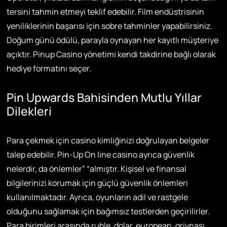
tersini tahmin etmeyi teklif edebilir. Film endüstrisinin
yeniliklerinin başarısı için sobre tahminler yapabilirsiniz.
Doğum günü ödülü, parayla oynayan her kayıtlı müşteriye
açıktır. Pinup Casino yönetimi kendi takdirine bağlı olarak
hediye formatını seçer.
Pin Upwards Bahisinden Mutlu Yıllar
Dilekleri
Para çekmek için casino kimliğinizi doğrulayan belgeler
talep edebilir. Pin-Up On line casino ayrıca güvenlik
nelerdir, da önlemler” “almıştır. Kişisel ve finansal
bilgilerinizi korumak için güçlü güvenlik önlemleri
kullanılmaktadır. Ayrıca, oyunların adil ve rastgele
olduğunu sağlamak için bağımsız testlerden geçirilirler.
Para birimleri arasında ruble, dolar, european, grivnası,