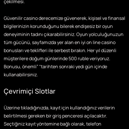
çekilmesi.
Güvenilir casino derecemize güvenerek, kişisel ve finansal
bilgilerinizin korunduğunu bilerek endişesiz bir oyun
deneyiminin tadını çıkarabilirsiniz. Oyun yolculuğunuzun
tüm gücünü, sayfamızda yer alan en iyi on line casino
bonusları ve teklifleri ile serbest bırakın. Her yıl düzenli
müşterilere doğum günlerinde 500 ruble veriyoruz.
Bonusu, önemli” “tarihten sonraki yedi gün içinde
kullanabilirsiniz.
Çevrimiçi Slotlar
Üzerine tıkladığınızda, kayıt için kullandığınız verilerin
belirtilmesi gereken bir giriş penceresi açılacaktır.
Seçtiğiniz kayıt yöntemine bağlı olarak, telefon