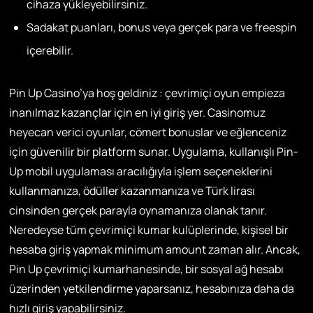
cihaza yükleyebilirsiniz.
Sadakat puanları, bonus veya gerçek para ve freespin
içerebilir.
Pin Up Casino’ya hoş geldiniz : çevrimiçi oyun empieza
inanılmaz kazançlar için en iyi giriş yer. Casinomuz
heyecan verici oyunlar, cömert bonuslar ve eğlenceniz
için güvenilir bir platform sunar. Uygulama, kullanışlı Pin-
Up mobil uygulaması aracılığıyla işlem seçeneklerini
kullanmanıza, ödüller kazanmanıza ve Türk lirası
cinsinden gerçek parayla oynamanıza olanak tanır.
Neredeyse tüm çevrimiçi kumar kulüplerinde, kişisel bir
hesaba giriş yapmak minimum amount zaman alır. Ancak,
Pin Up çevrimiçi kumarhanesinde, bir sosyal ağ hesabı
üzerinden yetkilendirme yaparsanız, hesabınıza daha da
hızlı giriş yapabilirsiniz.