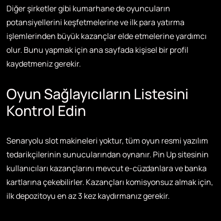
Diğer şirketler gibi kumarhane de oyuncuların
potansiyellerini keşfetmelerine ve ilk para yatırma
işlemlerinden büyük kazançlar elde etmelerine yardımcı
olur. Bunu yapmak için ana sayfada kişisel bir profil
kaydetmeniz gerekir.
Oyun Sağlayıcıların Listesini
Kontrol Edin
Senaryolu slot makineleri yoktur, tüm oyun resmi yazılım
tedarikçilerinin sunucularından oynanır. Pin Up sitesinin
kullanıcıları kazançlarını mevcut e-cüzdanlara ve banka
kartlarına çekebilirler. Kazançları komisyonsuz almak için,
ilk depozitoyu en az 3 kez kaydırmanız gerekir.