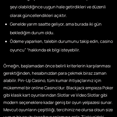
şeyi olabildiğince uygun hale getirdikleri ve düzenli
olarak güncellendikleri açıktır.
Genelde yarım saatte geliyor, ama burada iki gün
beklediğim durum oldu.
Ödeme yaparken, talebin durumunu takip edin, casino
oyuncu” “hakkında ek bilgi isteyebilir.
Örneğin, başlamadan önce belirli kriterlerin karşılanması
gerektiğinden, hesabınızdan para çekmek biraz zaman
alabilir. Pin-Up Casino, tüm kumar ihtiyaçlarınız için
mükemmel bir online Casino’dur. Blackjack empieza Poker
gibi klasik kart oyunlarından Slotlar ve Video Slotlar gibi
modern seçeneklere kadar geniş bir oyun yelpazesi sunar.
Mevcut oyunların çeşitliliği, tercihiniz ne olursa olsun size