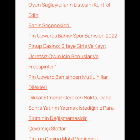
Oyun Sağlayıcıların Listesini Kontrol
Edin
Bahis Seçenekleri:
Pin Upwards Bahis: Spor Bahisleri 2022
Pinup Casino: Siteye Giriş Ve Kayıt
Ücretsiz Oyun Için Bonuslar Ve
Freespinler”
Pin Upward Bahisinden Mutlu Yıllar
Dilekleri
Dikkat Etmeniz Gereken Nokta, Daha
Sonra Yatırım Yapmak Istediğiniz Para
Biriminin Değişmemesidir
Çevrimiçi Slotlar
Pin-up Casino Mobil Versiyonu