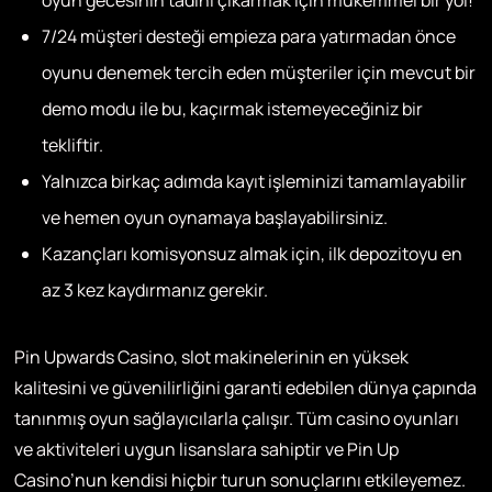
oyun gecesinin tadını çıkarmak için mükemmel bir yol!
7/24 müşteri desteği empieza para yatırmadan önce
oyunu denemek tercih eden müşteriler için mevcut bir
demo modu ile bu, kaçırmak istemeyeceğiniz bir
tekliftir.
Yalnızca birkaç adımda kayıt işleminizi tamamlayabilir
ve hemen oyun oynamaya başlayabilirsiniz.
Kazançları komisyonsuz almak için, ilk depozitoyu en
az 3 kez kaydırmanız gerekir.
Pin Upwards Casino, slot makinelerinin en yüksek
kalitesini ve güvenilirliğini garanti edebilen dünya çapında
tanınmış oyun sağlayıcılarla çalışır. Tüm casino oyunları
ve aktiviteleri uygun lisanslara sahiptir ve Pin Up
Casino’nun kendisi hiçbir turun sonuçlarını etkileyemez.