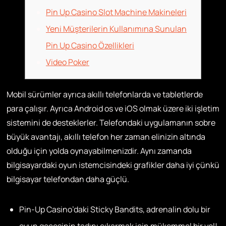
Pin Up Casino Slot Machine Makineleri
Yeni Müşterilerin Kullanımına Sunulan
Pin Up Casino Özellikleri
Video Poker
Mobil sürümler ayrıca akıllı telefonlarda ve tabletlerde
para çalışır. Ayrıca Android os ve iOS olmak üzere iki işletim
sistemini de desteklerler. Telefondaki uygulamanın sobre
büyük avantajı, akıllı telefon her zaman elinizin altında
olduğu için yolda oynayabilmenizdir. Aynı zamanda
bilgisayardaki oyun istemcisindeki grafikler daha iyi çünkü
bilgisayar telefondan daha güçlü.
Pin-Up Casino’daki Sticky Bandits, adrenalin dolu bir