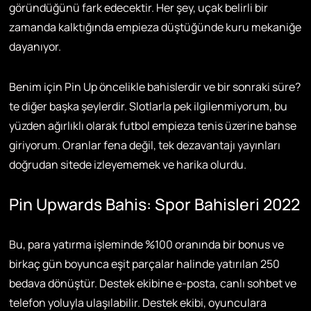
göründüğünü fark edecektir. Her şey, uçak belirli bir
zamanda kalktığında empieza düştüğünde kuru mekaniğe
dayanıyor.
Benim için Pin Up öncelikle bahislerdir ve bir sonraki süre?
te diğer başka şeylerdir. Slotlarla pek ilgilenmiyorum, bu
yüzden ağırlıklı olarak futbol empieza tenis üzerine bahse
giriyorum. Oranlar fena değil, tek dezavantajı yayınları
doğrudan sitede izleyememek ve harika olurdu.
Pin Upwards Bahis: Spor Bahisleri 2022
Bu, para yatırma işleminde %100 oranında bir bonus ve
birkaç gün boyunca eşit parçalar halinde yatırılan 250
bedava dönüştür. Destek ekibine e-posta, canlı sohbet ve
telefon yoluyla ulaşılabilir. Destek ekibi, oyunculara