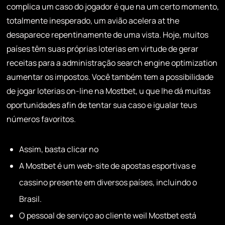
complica um caso do jogador é que na um certo momento,
totalmente inesperado, um avião acelera at the
desaparece repentinamente de uma vista. Hoje, muitos
países têm suas próprias loterias em virtude de gerar
receitas para a administração search engine optimization
aumentar os impostos. Você também tem a possibilidade
de jogar loterias on-line na Mostbet, u que lhe dá muitas
oportunidades afin de tentar sua caso e igualar teus
números favoritos.
Assim, basta clicar no
A Mostbet é um web-site de apostas esportivas e
cassino presente em diversos países, incluindo o
Brasil.
O pessoal de serviço ao cliente weil Mostbet está