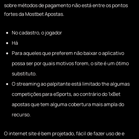
sobre métodos de pagamento não está entre os pontos
fortes da Mostbet Apostas.
No cadastro, o jogador
Há
Para aqueles que preferem não baixar o aplicativo
possa ser por quais motivos forem, o site é um ótimo
substituto.
O streaming ao palpitante está limitado the algumas
competições para eSports, ao contrário do 1xBet
apostas que tem alguma cobertura mais ampla do
recurso.
O internet site é bem projetado, fácil de fazer uso de e