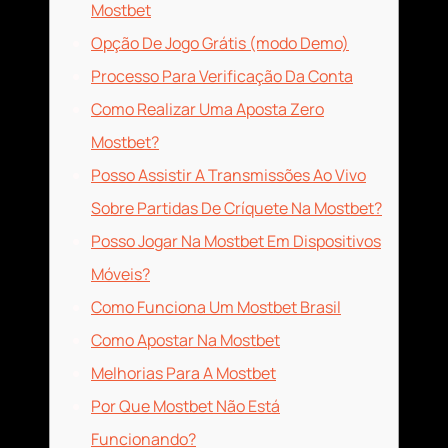
Mostbet
Opção De Jogo Grátis (modo Demo)
Processo Para Verificação Da Conta
Como Realizar Uma Aposta Zero
Mostbet?
Posso Assistir A Transmissões Ao Vivo
Sobre Partidas De Críquete Na Mostbet?
Posso Jogar Na Mostbet Em Dispositivos
Móveis?
Como Funciona Um Mostbet Brasil
Como Apostar Na Mostbet
Melhorias Para A Mostbet
Por Que Mostbet Não Está
Funcionando?