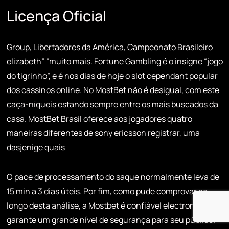
Licença Oficial
Group, Libertadores da América, Campeonato Brasileiro
elizabeth” “muito mais. Fortune Gambling é o insigne “jogo
do tigrinho”, e é nos dias de hoje o slot cependant popular
dos cassinos online. No MostBet não é desigual, com este
caça-níqueis estando sempre entre os mais buscados da
casa. MostBet Brasil oferece aos jogadores quatro
maneiras diferentes de sony ericsson registrar, uma
dasjenige quais
O pace de processamento do saque normalmente leva de
15 min a 3 dias úteis. Por fim, como pude comprovar ao
longo desta análise, a Mostbet é confiável electronic
garante um grande nível de segurança para seu público.