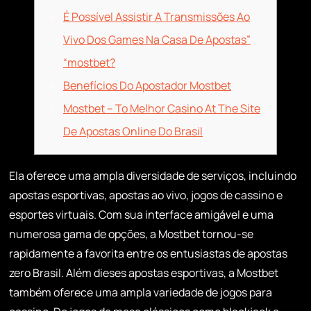
É Possível Assistir A Transmissões Ao
Vivo Dos Games Na Casa De Apostas”
“mostbet?
Benefícios Do Apostador Mostbet
Mostbet – To Melhor Casino At The Site
De Apostas Online Do Brasil
Ela oferece uma ampla diversidade de serviços, incluindo
apostas esportivas, apostas ao vivo, jogos de cassino e
esportes virtuais. Com sua interface amigável e uma
numerosa gama de opções, a Mostbet tornou-se
rapidamente a favorita entre os entusiastas de apostas
zero Brasil. Além dieses apostas esportivas, a Mostbet
também oferece uma ampla variedade de jogos para