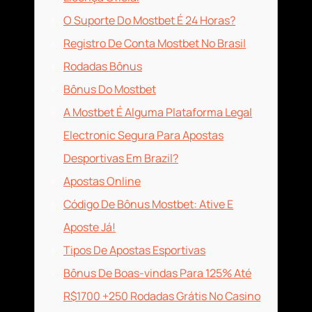
O Suporte Do Mostbet É 24 Horas?
Registro De Conta Mostbet No Brasil
Rodadas Bônus
Bônus Do Mostbet
A Mostbet É Alguma Plataforma Legal
Electronic Segura Para Apostas
Desportivas Em Brazil?
Apostas Online
Código De Bônus Mostbet: Ative E
Aposte Já!
Tipos De Apostas Esportivas
Bônus De Boas-vindas Para 125% Até
R$1700 +250 Rodadas Grátis No Casino