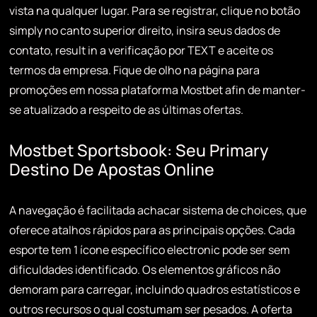
vista na qualquer lugar. Para se registrar, clique no botão
simply no canto superior direito, insira seus dados de
contato, result in a verificação por TEXT e aceite os
termos da empresa. Fique de olho na página para
promoções em nossa plataforma Mostbet afin de manter-
se atualizado a respeito de as últimas ofertas.
Mostbet Sportsbook: Seu Primary
Destino De Apostas Online
A navegação é facilitada achacar sistema de choices, que
oferece atalhos rápidos para as principais opções. Cada
esporte tem 1 ícone específico electronic pode ser sem
dificuldades identificado. Os elementos gráficos não
demoram para carregar, incluindo quadros estatísticos e
outros recursos o qual costumam ser pesados. A oferta