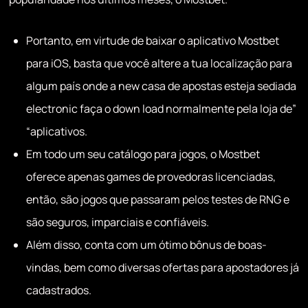
Portanto, em virtude de baixar o aplicativo Mostbet
para iOS, basta que você altere a tua localização para
algum país onde a new casa de apostas esteja sediada
electronic faça o down load normalmente pela loja de”
“aplicativos.
Em todo um seu catálogo para jogos, o Mostbet
oferece apenas games de provedoras licenciadas,
então, são jogos que passaram pelos testes de RNG e
são seguros, imparciais e confiáveis.
Além disso, conta com um ótimo bônus de boas-
vindas, bem como diversas ofertas para apostadores já
cadastrados.