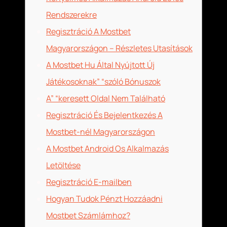
Rendszerekre
Regisztráció A Mostbet
Magyarországon – Részletes Utasítások
A Mostbet Hu Által Nyújtott Új
Játékosoknak” “szóló Bónuszok
A” “keresett Oldal Nem Található
Regisztráció És Bejelentkezés A
Mostbet-nél Magyarországon
A Mostbet Android Os Alkalmazás
Letöltése
Regisztráció E-mailben
Hogyan Tudok Pénzt Hozzáadni
Mostbet Számlámhoz?