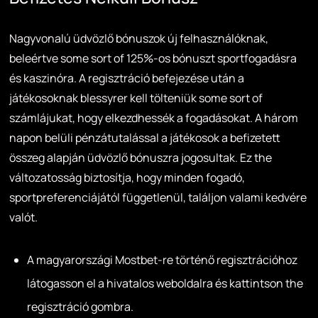
Nagyvonalú üdvözlő bónuszok új felhasználóknak,
beleértve some sort of 125%-os bónuszt sportfogadásra
és kaszinóra. A regisztráció befejezése után a
játékosoknak blessyrer kell tölteniük some sort of
számlájukat, hogy elkezdhessék a fogadásokat. A három
napon belüli pénzátutalással a játékosok a befizetett
összeg alapján üdvözlő bónuszra jogosultak. Ez the
változatosság biztosítja, hogy minden fogadó,
sportpreferenciájától függetlenül, találjon valami kedvére
valót.
A magyarországi Mostbet-re történő regisztrációhoz
látogasson el a hivatalos weboldalra és kattintson the
regisztráció gombra.