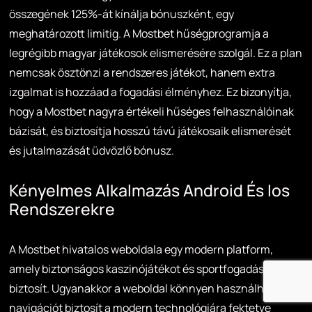
összegének 125%-át kínálja bónuszként, egy
meghatározott limitig. A Mostbet hűségprogramja a
legrégibb magyar játékosok elismerésére szolgál. Ez a plan
nemcsak ösztönzi a rendszeres játékot, hanem extra
izgalmat is hozzáad a fogadási élményhez. Ez bizonyítja,
hogy a Mostbet nagyra értékeli hűséges felhasználóinak
bázisát, és biztosítja hosszú távú játékosaik elismerését
és jutalmazását üdvözlő bónusz.
Kényelmes Alkalmazás Android És Ios
Rendszerekre
A Mostbet hivatalos weboldala egy modern platform,
amely biztonságos kaszinójátékot és sportfogadást
biztosít. Ugyanakkor a weboldal könnyen használható
navigációt biztosít a modern technológiára fektetve