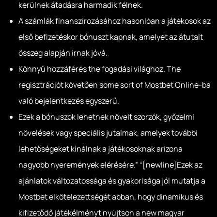
kerülnek átadásra harmadik félnek.
A számlák finanszírozásához hasonlóan a játékosok az
első befizetéskor bónuszt kapnak, amelyet az átutalt
összeg alapján írnak jóvá.
Könnyű hozzáférés the fogadási világhoz. The
regisztrációt követően some sort of Mostbet Online-ba
való bejelentkezés egyszerű.
Ezek a bónuszok lehetnek növelt szorzók, győzelmi
növelések vagy speciális jutalmak, amelyek további
lehetőségeket kínálnak a játékosoknak arizona
nagyobb nyeremények elérésére.” “[newline]Ezek az
ajánlatok változatossága és gyakorisága jól mutatja a
Mostbet elkötelezettségét abban, hogy dinamikus és
kifizetődő játékélményt nyújtson a new magyar