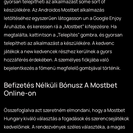
gyorsan telepítheti az alkalmazást some sort of
készülékére. Az Androidos Mostbet alkalmazás
letöltéséhez egyszerűen látogasson un a Google Enjoy
Áruházba, és keressen rá a „Mostbet” kifejezésre. Ha
megtalálta, kattintson a „Telepítés” gombra, és gyorsan
telepítheti az alkalmazást a készülékére. A kedvenc
játékok a new kedvencek részhez kerülnek a gyors
hozzáférés érdekében. A személyes fiókjába való
bejelentkezés a főmenü megfelelő gombjával történik.
Befizetés Nélküli Bónusz A Mostbet
Online-on
Összefoglalva azt szeretném elmondani, hogy a Mostbet
Hungary kiváló választás a fogadások és szerencsejátékok
kedvelőinek. A rendezvények széles választéka, a magas