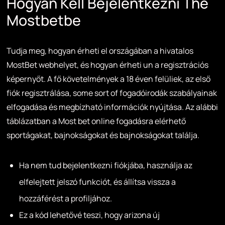
Hogyan Kell Bejelentkezni The
Mostbetbe
Tudja meg, hogyan érheti el országában a hivatalos
MostBet webhelyet, és hogyan érheti un a regisztrációs
képernyőt. A fő követelmények a 18 éven felüliek, az első
fiók regisztrálása, some sort of fogadóirodák szabályainak
elfogadása és megbízható információk nyújtása. Az alábbi
táblázatban a Most bet online fogadásra elérhető
sportágakat, bajnokságokat és bajnokságokat találja.
Ha nem tud bejelentkezni fiókjába, használja az
elfelejtett jelszó funkciót, és állítsa vissza a
hozzáférést a profiljához.
Ez a kód lehetővé teszi, hogy arizona új