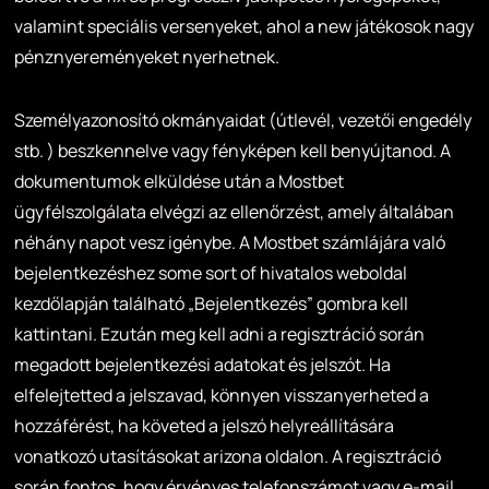
valamint speciális versenyeket, ahol a new játékosok nagy
pénznyereményeket nyerhetnek.
Személyazonosító okmányaidat (útlevél, vezetői engedély
stb. ) beszkennelve vagy fényképen kell benyújtanod. A
dokumentumok elküldése után a Mostbet
ügyfélszolgálata elvégzi az ellenőrzést, amely általában
néhány napot vesz igénybe. A Mostbet számlájára való
bejelentkezéshez some sort of hivatalos weboldal
kezdőlapján található „Bejelentkezés” gombra kell
kattintani. Ezután meg kell adni a regisztráció során
megadott bejelentkezési adatokat és jelszót. Ha
elfelejtetted a jelszavad, könnyen visszanyerheted a
hozzáférést, ha követed a jelszó helyreállítására
vonatkozó utasításokat arizona oldalon. A regisztráció
során fontos, hogy érvényes telefonszámot vagy e-mail