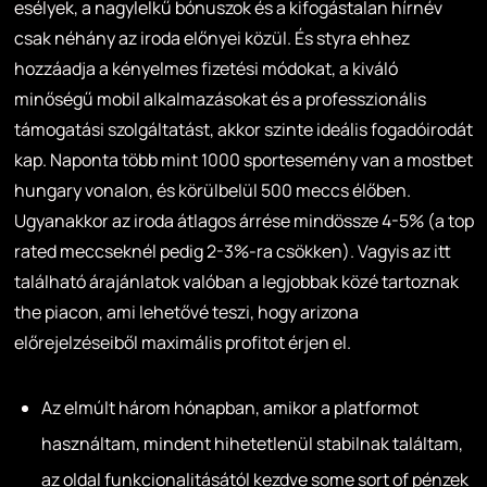
esélyek, a nagylelkű bónuszok és a kifogástalan hírnév
csak néhány az iroda előnyei közül. És styra ehhez
hozzáadja a kényelmes fizetési módokat, a kiváló
minőségű mobil alkalmazásokat és a professzionális
támogatási szolgáltatást, akkor szinte ideális fogadóirodát
kap. Naponta több mint 1000 sportesemény van a mostbet
hungary vonalon, és körülbelül 500 meccs élőben.
Ugyanakkor az iroda átlagos árrése mindössze 4-5% (a top
rated meccseknél pedig 2-3%-ra csökken). Vagyis az itt
található árajánlatok valóban a legjobbak közé tartoznak
the piacon, ami lehetővé teszi, hogy arizona
előrejelzéseiből maximális profitot érjen el.
Az elmúlt három hónapban, amikor a platformot
használtam, mindent hihetetlenül stabilnak találtam,
az oldal funkcionalitásától kezdve some sort of pénzek