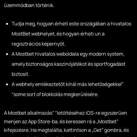
üzemmódban történik.
Tudja meg, hogyan érheti este országában a hivatalos
MostBet webhelyet, és hogyan érheti un a
regisztrációs képernyőt.
A Mostbet hivatalos weboldala egy modern system,
amely biztonságos kaszinójátékot és sportfogadást
biztosít.
A webhely emlékeztetőt kínál más lehetőségekkel”
“some sort of blokkolás megkerülésére.
A Mostbet alkalmazás” “letöltéséhez iOS-re egyszerűen
menjen az App Store-ba, és keressen rá a „Mostbet”
kifejezésre. Ha megtalálta, kattintson a „Get” gombra, és