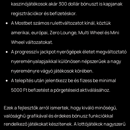
kaszinójátékosok akár 300 dollár bónuszt is kapjanak
regisztrációkor és befizetéskor.
A Mostbet számos rulettváltozatot kínál, köztük
amerikai, európai, Zero Lounge, Multi Wheel és Mini
Wheel változatokat.
A progresszív jackpot nyerőgépek életet megváltoztató
nyereményalapjaikkal különösen népszerűek a nagy
nyereményre vágyó játékosok körében.
A telepítés után jelentkezz be és fizess be minimal
5000 Ft befizetést a pörgetéseid aktiválásához.
Ezek a fejlesztők arról ismertek, hogy kiváló minőségű,
valósághű grafikával és érdekes bónusz funkciókkal
rendelkező játékokat készítenek. A lottójátékok nagyszerű