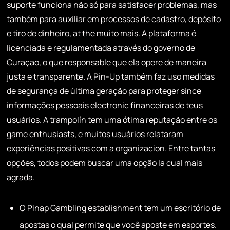
suporte funciona não só para satisfacer problemas, mas
também para auxiliar em processos de cadastro, depósito
e tiro de dinheiro, at the muito mais. A plataforma é
licenciada e regulamentada através do governo de
Curaçao, o que responsable que ela opere de maneira
justa e transparente. A Pin-Up também faz uso medidas
de segurança de última geração para proteger since
informações pessoais electronic financeiras de teus
usuários. A trampolín tem uma ótima reputação entre os
game enthusiasts, e muitos usuários relataram
experiências positivas com a organizacion. Entre tantas
opções, todos podem buscar uma opção la cual mais
agrada.
O Pinap Gambling establishment tem um escritório de
apostas o qual permite que você aposte em esportes.