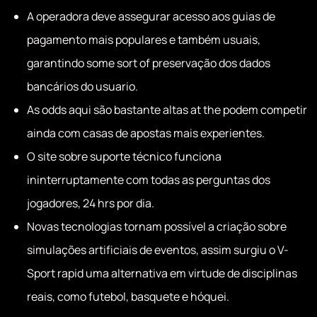
A operadora deve assegurar acesso aos guias de
pagamento mais populares e também usuais,
garantindo some sort of preservação dos dados
bancários do usuario.
As odds aqui são bastante altas at the podem competir
ainda com casas de apostas mais experientes.
O site sobre suporte técnico funciona
ininterruptamente com todas as perguntas dos
jogadores, 24 hrs por dia.
Novas tecnologias tornam possível a criação sobre
simulações artificiais de eventos, assim surgiu o V-
Sport rapid uma alternativa em virtude de disciplinas
reais, como futebol, basquete e hóquei.