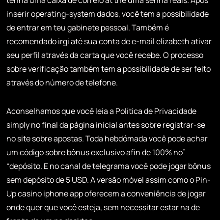
tenha uma caixa de correio at the uma senha reais. Após
inserir operating-system dados, você tem a possibilidade
de entrar em teu gabinete pessoal. Também é
recomendado irgi até sua conta de e-mail elizabeth ativar
seu perfil através da carta que você recebe. O processo
sobre verificação também tem a possibilidade de ser feito
através do número de telefone.
Aconselhamos que você leia a Política de Privacidade
simply no final da página inicial antes sobre registrar-se
no site sobre apostas. Toda hebdómada você pode achar
um código sobre bônus exclusivo afin de 100% no”
“depósito. E no canal de telegrama você pode jogar bônus
sem depósito de 5 USD. A versão móvel assim como o Pin-
Up casino iphone app oferecem a conveniência de jogar
onde quer que você esteja, sem necessitar estar na de