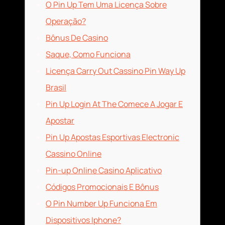
O Pin Up Tem Uma Licença Sobre
Operação?
Bônus De Casino
Saque, Como Funciona
Licença Carry Out Cassino Pin Way Up
Brasil
Pin Up Login At The Comece A Jogar E
Apostar
Pin Up Apostas Esportivas Electronic
Cassino Online
Pin-up Online Casino Aplicativo
Códigos Promocionais E Bônus
O Pin Number Up Funciona Em
Dispositivos Iphone?