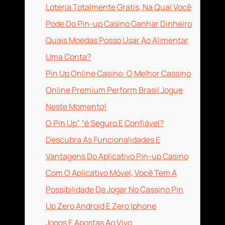
Loteria Totalmente Gratis, Na Qual Você
Pode Do Pin-up Casino Ganhar Dinheiro
Quais Moedas Posso Usar Ao Alimentar
Uma Conta?
Pin Up Online Casino: O Melhor Cassino
Online Premium Perform Brasil Jogue
Neste Momento!
O Pin Up” “é Seguro E Confiável?
Descubra As Funcionalidades E
Vantagens Do Aplicativo Pin-up Casino
Com O Aplicativo Móvel, Você Tem A
Possibilidade De Jogar No Cassino Pin
Up Zero Android E Zero Iphone
Jogos E Apostas Ao Vivo